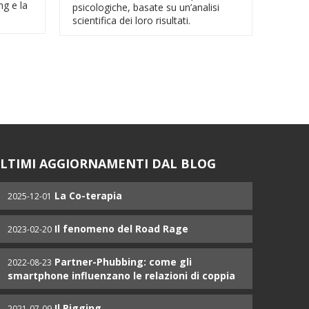
ng e la
psicologiche, basate su un’analisi
scientifica dei loro risultati.
LTIMI AGGIORNAMENTI DAL BLOG
La Co-terapia
2025-12-01
Il fenomeno del Road Rage
2023-02-20
Partner-Phubbing: come gli
2022-08-23
smartphone influenzano le relazioni di coppia
Il Pigging
2021-07-09