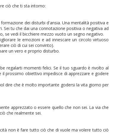
e ciò che ti sta intorno:
 formazione dei disturbi d'ansia. Una mentalità positiva e
eutri. Sei tu che dai una connotazione positiva o negativa ad
vo, se vedi il bicchiere mezzo vuoto un segno negativo.
migliorare le emozioni e ad innescare un circolo virtuoso
rare ciò di cui sei convinto).
ppare un vero e proprio disturbo.
e regalarti momenti felici. Se il tuo sguardo è rivolto al
re il prossimo obiettivo impedisce di apprezzare e godere
vuol dire che è molto importante godersi la vita giorno per
armente apprezzato o essere quello che non sei. La via che
 ciò che realmente sei.
licità non è fare tutto ciò che di vuole ma volere tutto ciò