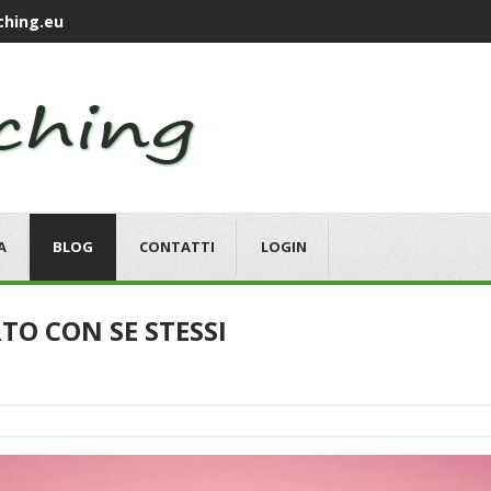
hing.eu
A
BLOG
CONTATTI
LOGIN
RTO CON SE STESSI