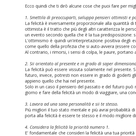
Ecco quindi che ti dirò alcune cose che puoi fare per migl
1. Smettila di preoccuparti, sviluppa pensieri ottimisti e po
La felicità è inversamente proporzionale alla quantità di
ottimista è il tratto che più degli altri caratterizza le pe
un evento secondo quella che è la tua predisposizione: s
L'ottimismo è quindi un'interpretazione positiva degli e
come quello della profezia che si auto-avvera (essere convi
Al contrario, i rimorsi, i sensi di colpa, le paure, porta
2. Sii orientato al presente e in grado di saper dimensiona
La felicità può essere vissuta solamente nel presente. Se
futuro, invece, potresti non essere in grado di goderti 
appieno quello che hai nel presente.
Solo in un caso il pensiero del passato e del futuro può r
giorno e fare della felicità un modo di viaggiare, una con
3. Lavora ad una sana personalità e sii te stesso.
Più migliori il tuo stato mentale e più avrai probabilità
porta alla felicità è essere te stesso e il modo migliore 
4. Considera la felicità la priorità numero 1.
E' fondamentale che consideri la felicità una tua priorità 