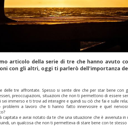
imo articolo della serie di tre che hanno avuto c
ioni con gli altri, oggi ti parlerò dell'importanza d
te delle tre affrontate. Spesso si sente dire che per star bene con g
esseri, preoccupazioni, situazioni che non ti permettono di essere se
 sei immerso e ti trovi ad interagire e quindi su ciò che fai e sulle rela
 problemi a lavoro che ti hanno fatto innervosire e quel nervo
to?
 capitata e avrai notato da te che una situazione che è avvenuta in 
ndi, un qualcosa che non ti permetteva di stare bene con te stesso e d