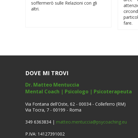
soffermerò sulle Relazioni con gli
attenz
altri.
circon
partico
fare.
DOVE MI TROVI
Dr. Matteo Mentuccia
Mental Coach | Psicologo | Psicoterapeuta
Via Fontana dell'Oste, 62 - 00034 - Colleferro (RM)
Via Tocra, 7 - 00199 - Roma
349 6363834 |
matteo.mentuccia@psycoaching.eu
P.IVA: 14127391002