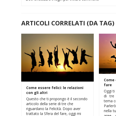
ARTICOLI CORRELATI (DA TAG)
Come e
fare
Come essere felici: le relazioni
Oggi ti
con gli altri
di tre
Questo che ti propongo è il secondo
tema ce
articolo della serie di tre che
Parler
riguardano la Felicità. Dopo aver
nella t
trattato la Sfera del fare, oggi mi
aree 