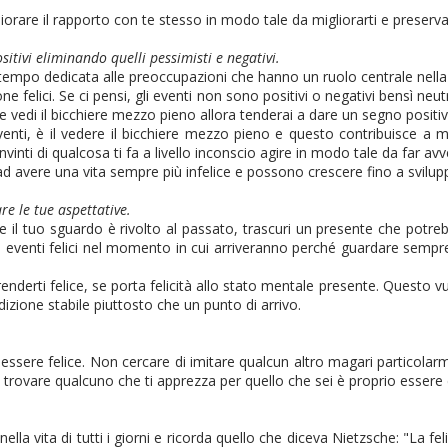
iorare il rapporto con te stesso in modo tale da migliorarti e preservar
sitivi eliminando quelli pessimisti e negativi.
 tempo dedicata alle preoccupazioni che hanno un ruolo centrale nella
rsone felici. Se ci pensi, gli eventi non sono positivi o negativi bensì n
e vedi il bicchiere mezzo pieno allora tenderai a dare un segno positi
venti, è il vedere il bicchiere mezzo pieno e questo contribuisce a 
nti di qualcosa ti fa a livello inconscio agire in modo tale da far avve
no ad avere una vita sempre più infelice e possono crescere fino a svilu
re le tue aspettative.
 il tuo sguardo è rivolto al passato, trascuri un presente che potrebb
gli eventi felici nel momento in cui arriveranno perché guardare semp
enderti felice, se porta felicità allo stato mentale presente. Questo 
dizione stabile piuttosto che un punto di arrivo.
 di essere felice. Non cercare di imitare qualcun altro magari particol
di trovare qualcuno che ti apprezza per quello che sei è proprio essere
nella vita di tutti i giorni e ricorda quello che diceva Nietzsche: "La fe