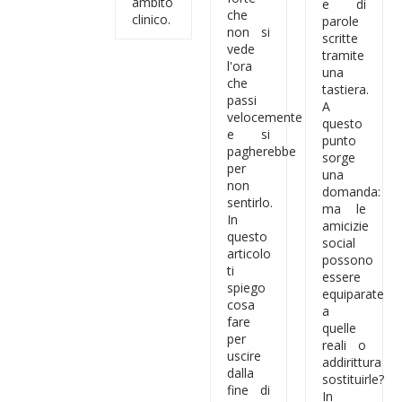
ambito
e di
che
clinico.
parole
non si
scritte
vede
tramite
l'ora
una
che
tastiera.
passi
A
velocemente
questo
e si
punto
pagherebbe
sorge
per
una
non
domanda:
sentirlo.
ma le
In
amicizie
questo
social
articolo
possono
ti
essere
spiego
equiparate
cosa
a
fare
quelle
per
reali o
uscire
addirittura
dalla
sostituirle?
fine di
In