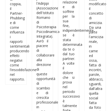
relazione
l'Adirppi
coppia,
modificato
e di
(Associazione
il
il
soffrire
dell'Istituto
Partner-
concetto
per la
Romano
Phubbing
di
sua
di
e di
amicizia.
fine,
Psicoterapia
come
Da una
indipendentemente
Psicodinamica
influenza
parte
se è
Integrata).
i
l'amicizia
stata
Avrò il
rapporti
reale,
determinata
piacere
sentimentali
in
da te o
di
producendo
carne
dal tuo
collaborare
effetti
ed
partner.
alla
negativi
ossa,
A volte
direzione
come
fatta di
il
di
l'insoddisfazione
incontri,
dolore
queste
nel
parole,
che si
opportunità
rapporto.
abbracci,
prova
di
sguardi,
nel
scambio
dall'altra
periodo
e di
quella
successivo
crescita
social
è
professionale
fatta
talmente
in
da foto
forte