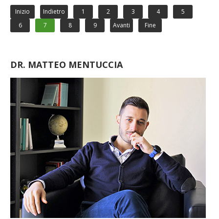
Inizio
Indietro
1
2
3
4
5
6
7
8
9
Avanti
Fine
DR. MATTEO MENTUCCIA